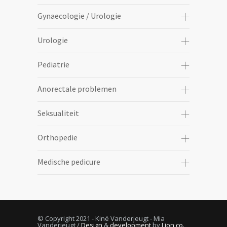
Gynaecologie / Urologie
Urologie
Pediatrie
Anorectale problemen
Seksualiteit
Orthopedie
Medische pedicure
© Copyright 2021 - Kiné Vanderjeugt - Mia
Vanderjeugt /
Design
&
development
by
Lion co.