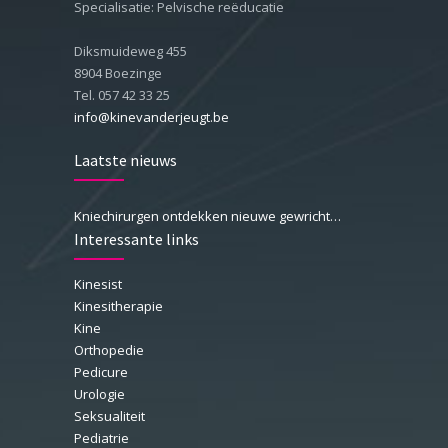
Specialisatie: Pelvische reëducatie
Diksmuideweg 455
8904 Boezinge
Tel. 057 42 33 25
info@kinevanderjeugt.be
Laatste nieuws
Kniechirurgen ontdekken nieuwe gewrichtsband
Interessante links
Kinesist
Kinesitherapie
Kine
Orthopedie
Pedicure
Urologie
Seksualiteit
Pediatrie